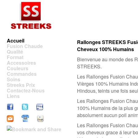
Accueil
Rallonges STREEKS Fusion
Fusion Chaude
Cheveux 100% Humains
Qualité
Format
Bienvenue au monde des R
Accessoires
STREEKS.
Couleurs
Commandes
Les Rallonges Fusion Chau
Soins
Vièrges 100% Humains In
Streeks Prix
Contactez-Nous
Hindous, teints une fois se
Liens
Les Rallonges Fusion Chau
100% Humains de la plus gra
absolument aucun poil anima
Les Rallonges Fusion Cha
vos cheveux grace á leur bo